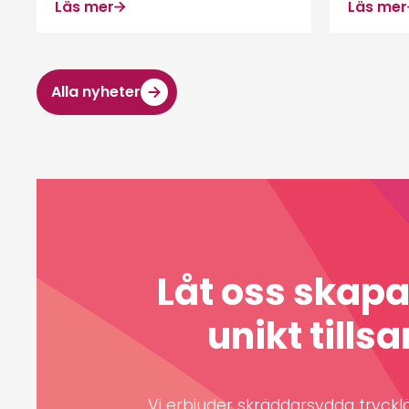
Läs mer
Läs mer
Alla nyheter
Låt oss skap
unikt till
Vi erbjuder skräddarsydda trycklös