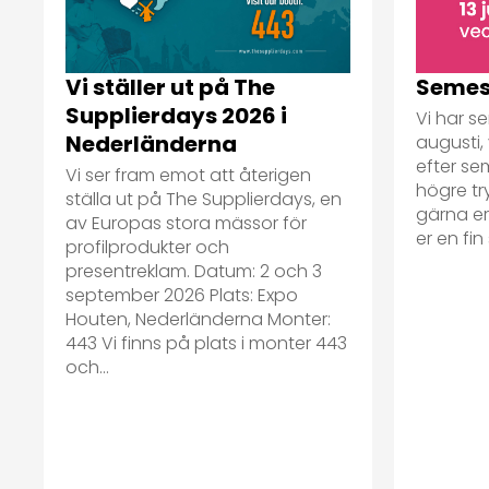
Semes
Vi ställer ut på The
Supplierdays 2026 i
Vi har se
Nederländerna
augusti, 
efter se
Vi ser fram emot att återigen
högre tr
ställa ut på The Supplierdays, en
gärna er 
av Europas stora mässor för
er en fi
profilprodukter och
presentreklam. Datum: 2 och 3
september 2026 Plats: Expo
Houten, Nederländerna Monter:
443 Vi finns på plats i monter 443
och...