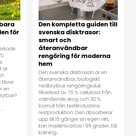
tbara
Den kompletta guiden till
den för
svenska disktrasor:
smart och
återanvändbar
verkade
rengöring för moderna
 %
ns
hem
t är
Den svenska disktrasan är en
ch
återanvändbar, biologiskt
 fibrer
nedbrytbar rengöringsduk
ör en
tillverkad av 70 % cellulosa från
brytbar?
välmående skog och 30 %
bomull från textilindustrins
..
restproduktion. Den absorberar
upp till 15 gånger sin egen vikt,
kan maskintvättas i 95 grader, tål
kokning...