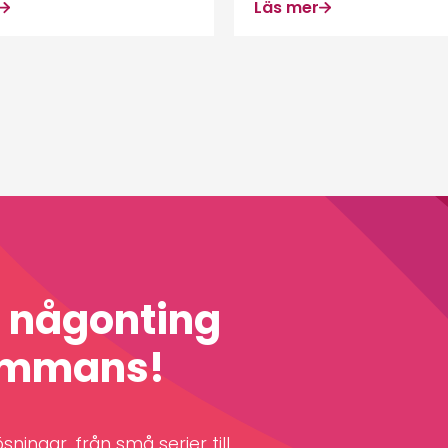
Läs mer
a någonting
sammans!
ningar, från små serier till