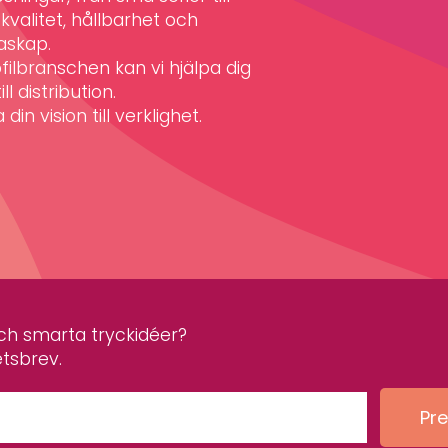
valitet, hållbarhet och
askap.
filbranschen kan vi hjälpa dig
ll distribution.
din vision till verklighet.
 och smarta tryckidéer?
etsbrev.
Pr