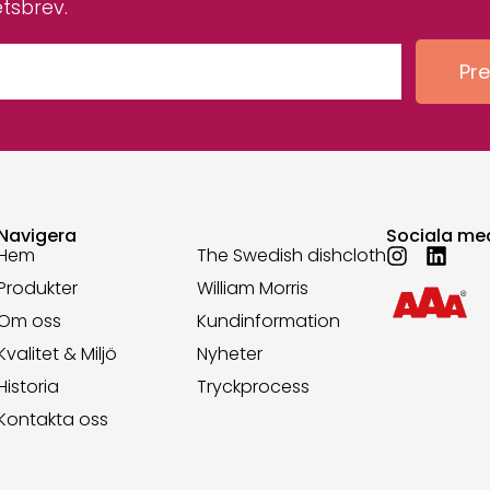
etsbrev.
Pr
Navigera
Sociala me
Hem
The Swedish dishcloth
Produkter
William Morris
Om oss
Kundinformation
Kvalitet & Miljö
Nyheter
Historia
Tryckprocess
Kontakta oss