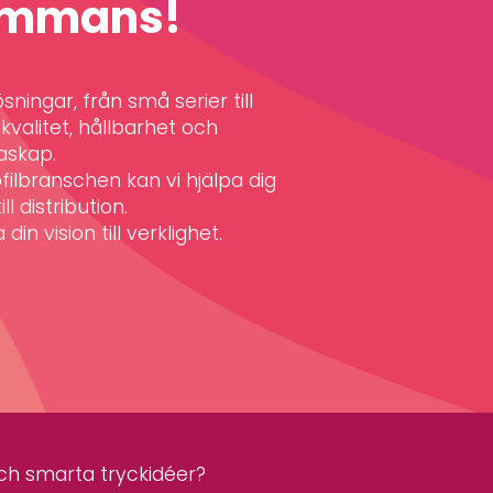
sammans!
ningar, från små serier till
valitet, hållbarhet och
askap.
filbranschen kan vi hjälpa dig
ll distribution.
din vision till verklighet.
 och smarta tryckidéer?