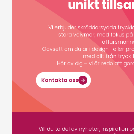
unikt till
Vi erbjuder skräddarsydda trycklös
stora volymer, med fokus på k
affärsmann
Oavsett om du är i design- eller pro
med allt från tryck ti
Hör av dig – vi är redo att göra 
Kontakta oss
Vill du ta del av nyheter, inspiration