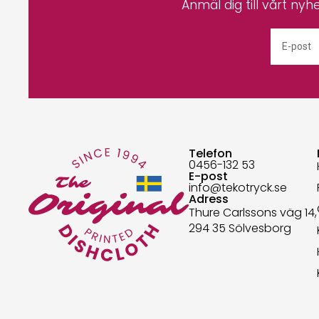
Anmäl dig till vårt nyh
Telefon
0456-132 53
E-post
info@tekotryck.se
Adress
Thure Carlssons väg 14,
294 35 Sölvesborg