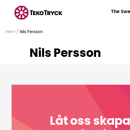
The Swe
Hem
/
Nils Persson
Nils Persson
Låt oss skap