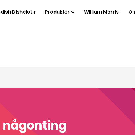
dish Dishcloth
Produkter
William Morris
Om
a någonting