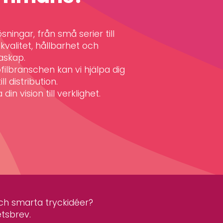
ningar, från små serier till
valitet, hållbarhet och
askap.
filbranschen kan vi hjälpa dig
ll distribution.
din vision till verklighet.
 och smarta tryckidéer?
etsbrev.