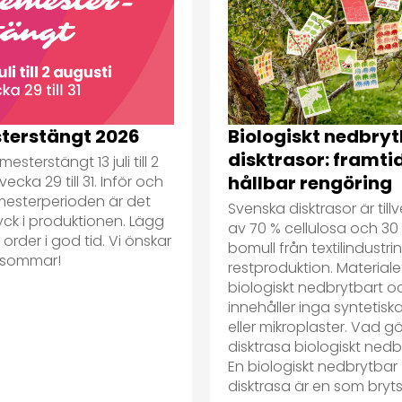
terstängt 2026
Biologiskt nedbry
disktrasor: framti
mesterstängt 13 juli till 2
hållbar rengöring
vecka 29 till 31. Inför och
mesterperioden är det
Svenska disktrasor är till
yck i produktionen. Lägg
av 70 % cellulosa och 30
order i god tid. Vi önskar
bomull från textilindustri
n sommar!
restproduktion. Materiale
biologiskt nedbrytbart o
innehåller inga syntetiska
eller mikroplaster. Vad g
disktrasa biologiskt ned
En biologiskt nedbrytbar
disktrasa är en som bryts.