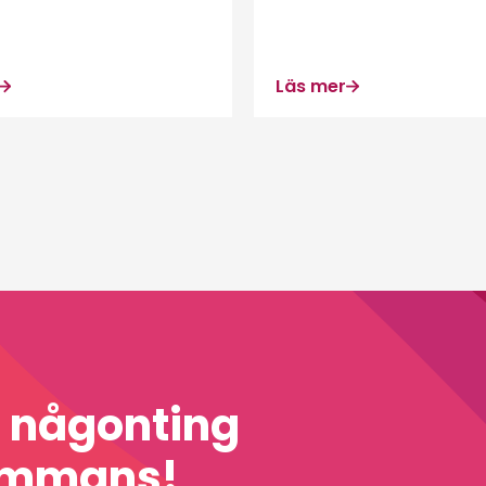
Läs mer
a någonting
sammans!