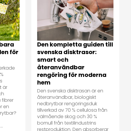
tbara
Den kompletta guiden till
den för
svenska disktrasor:
smart och
återanvändbar
verkade
rengöring för moderna
 %
ns
hem
t är
Den svenska disktrasan är en
ch
återanvändbar, biologiskt
 fibrer
nedbrytbar rengöringsduk
ör en
tillverkad av 70 % cellulosa från
brytbar?
välmående skog och 30 %
bomull från textilindustrins
..
restproduktion. Den absorberar