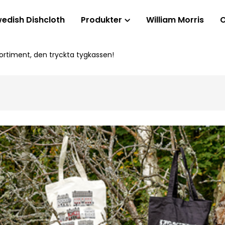
edish Dishcloth
Produkter
William Morris
 sortiment, den tryckta tygkassen!