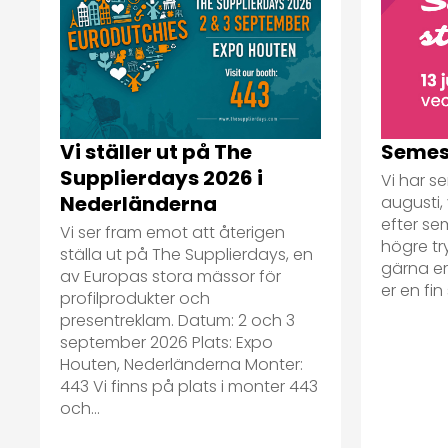
Semes
Vi ställer ut på The
Supplierdays 2026 i
Vi har se
Nederländerna
augusti, 
efter se
Vi ser fram emot att återigen
högre tr
ställa ut på The Supplierdays, en
gärna er 
av Europas stora mässor för
er en fi
profilprodukter och
presentreklam. Datum: 2 och 3
september 2026 Plats: Expo
Houten, Nederländerna Monter:
443 Vi finns på plats i monter 443
och...