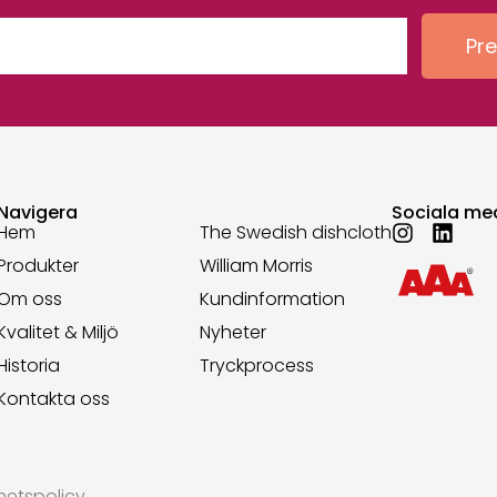
Pr
Navigera
Sociala me
Hem
The Swedish dishcloth
Produkter
William Morris
Om oss
Kundinformation
Kvalitet & Miljö
Nyheter
Historia
Tryckprocess
Kontakta oss
ghetspolicy