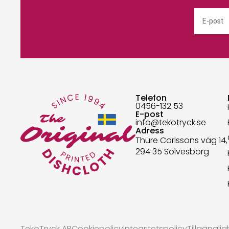
Telefon
0456-132 53
E-post
info@tekotryck.se
Adress
Thure Carlssons väg 14,
294 35 Sölvesborg
TekoTryck AB
Cookiepolicy
Integritetspolicy
Tillgängli