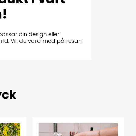
n!
passar din design eller
rld. Vill du vara med på resan
yck