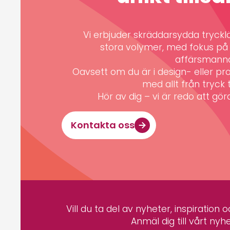
Vi erbjuder skräddarsydda trycklös
stora volymer, med fokus på k
affärsmann
Oavsett om du är i design- eller pro
med allt från tryck ti
Hör av dig – vi är redo att göra 
Kontakta oss
Vill du ta del av nyheter, inspiration
Anmäl dig till vårt nyh