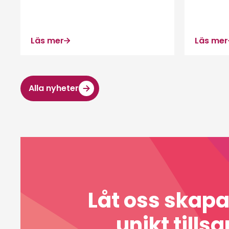
Läs mer
Läs mer
Alla nyheter
Låt oss skap
unikt till