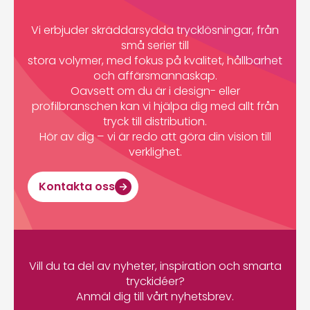
Vi erbjuder skräddarsydda trycklösningar, från
små serier till
stora volymer, med fokus på kvalitet, hållbarhet
och affärsmannaskap.
Oavsett om du är i design- eller
profilbranschen kan vi hjälpa dig med allt från
tryck till distribution.
Hör av dig – vi är redo att göra din vision till
verklighet.
Kontakta oss
Vill du ta del av nyheter, inspiration och smarta
tryckidéer?
Anmäl dig till vårt nyhetsbrev.