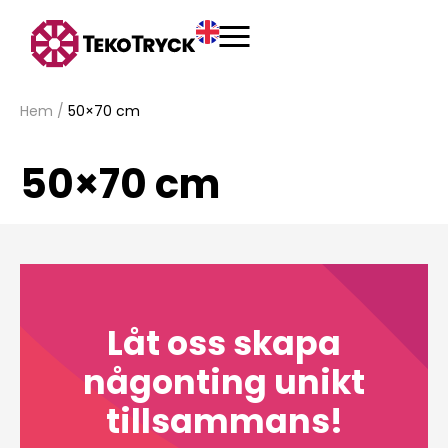
Hem
/
50×70 cm
50×70 cm
Låt oss skapa
någonting unikt
tillsammans!