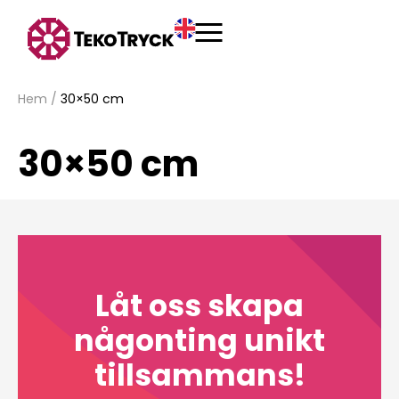
Hem
/
30×50 cm
30×50 cm
Låt oss skapa
någonting unikt
tillsammans!