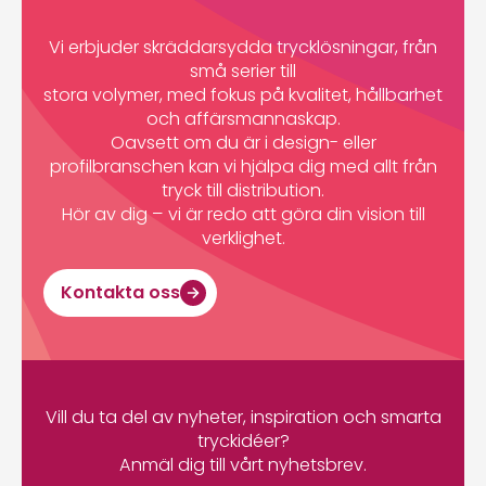
Vi erbjuder skräddarsydda trycklösningar, från
små serier till
stora volymer, med fokus på kvalitet, hållbarhet
och affärsmannaskap.
Oavsett om du är i design- eller
profilbranschen kan vi hjälpa dig med allt från
tryck till distribution.
Hör av dig – vi är redo att göra din vision till
verklighet.
Kontakta oss
Vill du ta del av nyheter, inspiration och smarta
tryckidéer?
Anmäl dig till vårt nyhetsbrev.