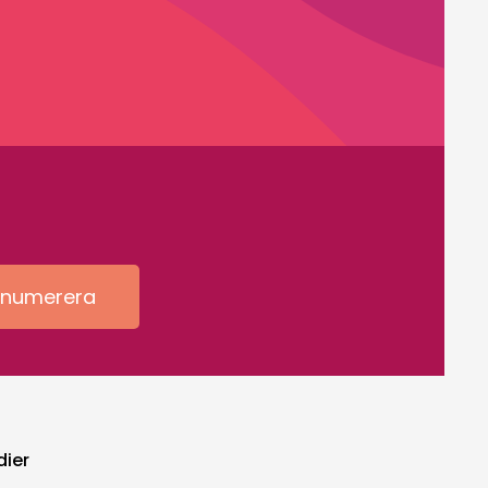
enumerera
dier