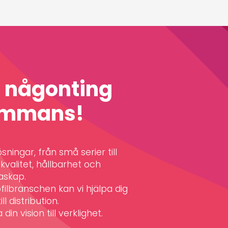
a någonting
sammans!
ningar, från små serier till
valitet, hållbarhet och
askap.
filbranschen kan vi hjälpa dig
ll distribution.
din vision till verklighet.