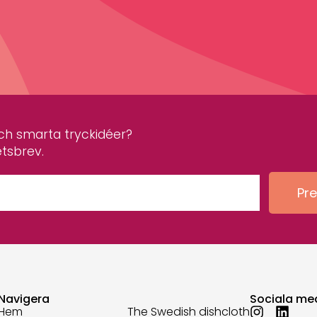
 och smarta tryckidéer?
etsbrev.
Pr
Navigera
Sociala me
Hem
The Swedish dishcloth