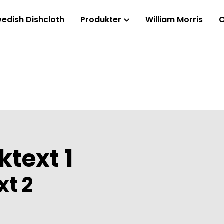
edish Dishcloth
Produkter
William Morris
ktext 1
xt 2
3