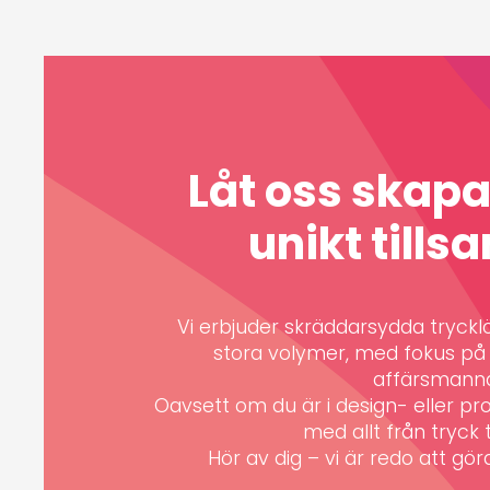
Låt oss skap
unikt till
Vi erbjuder skräddarsydda trycklös
stora volymer, med fokus på k
affärsmann
Oavsett om du är i design- eller pro
med allt från tryck ti
Hör av dig – vi är redo att göra 